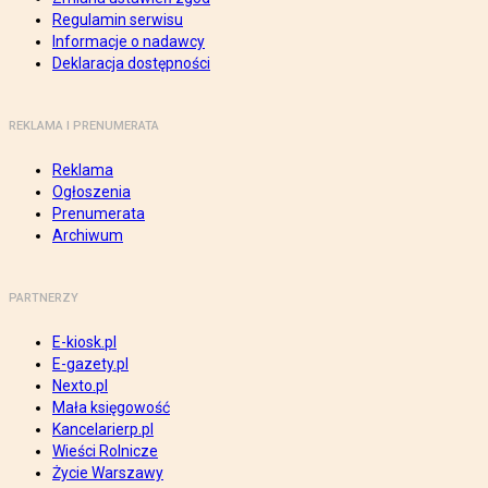
Regulamin serwisu
Informacje o nadawcy
Deklaracja dostępności
REKLAMA I PRENUMERATA
Reklama
Ogłoszenia
Prenumerata
Archiwum
PARTNERZY
E-kiosk.pl
E-gazety.pl
Nexto.pl
Mała księgowość
Kancelarierp.pl
Wieści Rolnicze
Życie Warszawy