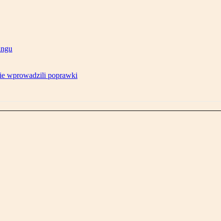
ingu
ie wprowadzili poprawki