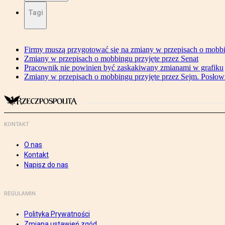
Tagi
Firmy muszą przygotować się na zmiany w przepisach o mobb
Zmiany w przepisach o mobbingu przyjęte przez Senat
Pracownik nie powinien być zaskakiwany zmianami w grafiku
Zmiany w przepisach o mobbingu przyjęte przez Sejm. Posłow
KONTAKT
O nas
Kontakt
Napisz do nas
REGULAMIN
Polityka Prywatności
Zmiana ustawień zgód