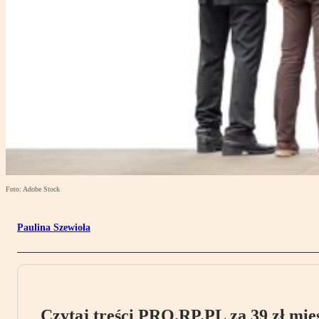
Foto: Adobe Stock
Paulina Szewioła
Czytaj treści PRO.RP.PL za 39 zł mies