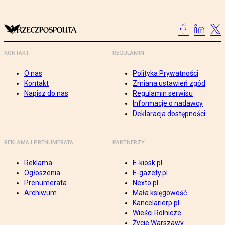
KONTAKT
REGULAMIN
O nas
Polityka Prywatności
Kontakt
Zmiana ustawień zgód
Napisz do nas
Regulamin serwisu
Informacje o nadawcy
Deklaracja dostępności
REKLAMA I PRENUMERATA
PARTNERZY
Reklama
E-kiosk.pl
Ogłoszenia
E-gazety.pl
Prenumerata
Nexto.pl
Archiwum
Mała księgowość
Kancelarierp.pl
Wieści Rolnicze
Życie Warszawy