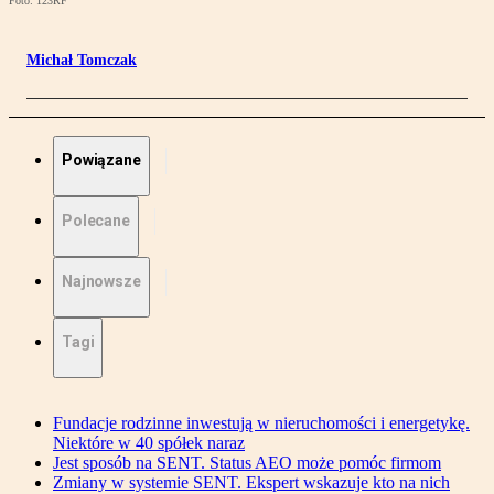
Foto: 123RF
Michał Tomczak
Powiązane
Polecane
Najnowsze
Tagi
Fundacje rodzinne inwestują w nieruchomości i energetykę.
Niektóre w 40 spółek naraz
Jest sposób na SENT. Status AEO może pomóc firmom
Zmiany w systemie SENT. Ekspert wskazuje kto na nich