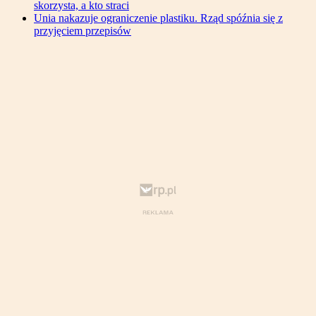
skorzysta, a kto straci
Unia nakazuje ograniczenie plastiku. Rząd spóźnia się z
przyjęciem przepisów