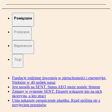
Powiązane
Polecane
Najnowsze
Tagi
Fundacje rodzinne inwestują w nieruchomości i energetykę.
Niektóre w 40 spółek naraz
Jest sposób na SENT. Status AEO może pomóc firmom
Zmiany w systemie SENT. Ekspert wskazuje kto na nich
skorzysta, a kto straci
Unia nakazuje ograniczenie plastiku. Rząd spóźnia się z
przyjęciem przepisów