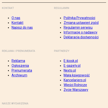
KONTAKT
REGULAMIN
O nas
Polityka Prywatności
Kontakt
Zmiana ustawień zgód
Napisz do nas
Regulamin serwisu
Informacje o nadawcy
Deklaracja dostępności
REKLAMA I PRENUMERATA
PARTNERZY
Reklama
E-kiosk.pl
Ogłoszenia
E-gazety.pl
Prenumerata
Nexto.pl
Archiwum
Mała księgowość
Kancelarierp.pl
Wieści Rolnicze
Życie Warszawy
NASZE WYDARZENIA