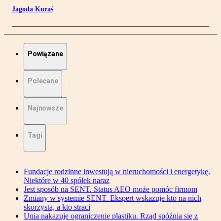
Jagoda Kuraś
Powiązane
Polecane
Najnowsze
Tagi
Fundacje rodzinne inwestują w nieruchomości i energetykę.
Niektóre w 40 spółek naraz
Jest sposób na SENT. Status AEO może pomóc firmom
Zmiany w systemie SENT. Ekspert wskazuje kto na nich
skorzysta, a kto straci
Unia nakazuje ograniczenie plastiku. Rząd spóźnia się z