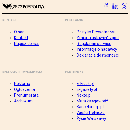
KONTAKT
REGULAMIN
O nas
Polityka Prywatności
Kontakt
Zmiana ustawień zgód
Napisz do nas
Regulamin serwisu
Informacje o nadawcy
Deklaracja dostępności
REKLAMA I PRENUMERATA
PARTNERZY
Reklama
E-kiosk.pl
Ogłoszenia
E-gazety.pl
Prenumerata
Nexto.pl
Archiwum
Mała księgowość
Kancelarierp.pl
Wieści Rolnicze
Życie Warszawy