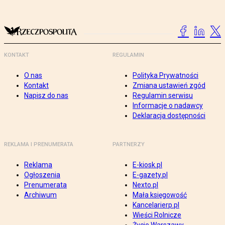
KONTAKT
REGULAMIN
O nas
Polityka Prywatności
Kontakt
Zmiana ustawień zgód
Napisz do nas
Regulamin serwisu
Informacje o nadawcy
Deklaracja dostępności
REKLAMA I PRENUMERATA
PARTNERZY
Reklama
E-kiosk.pl
Ogłoszenia
E-gazety.pl
Prenumerata
Nexto.pl
Archiwum
Mała księgowość
Kancelarierp.pl
Wieści Rolnicze