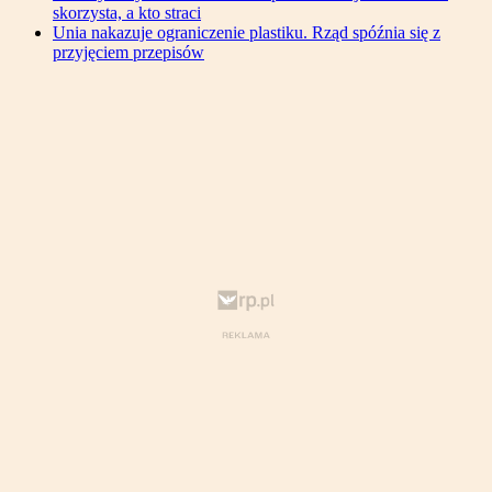
skorzysta, a kto straci
Unia nakazuje ograniczenie plastiku. Rząd spóźnia się z
przyjęciem przepisów