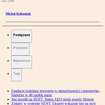
Foto: 123RF
Michał Kołtuniak
Powiązane
Polecane
Najnowsze
Tagi
Fundacje rodzinne inwestują w nieruchomości i energetykę.
Niektóre w 40 spółek naraz
Jest sposób na SENT. Status AEO może pomóc firmom
Zmiany w systemie SENT. Ekspert wskazuje kto na nich