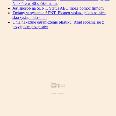
Niektóre w 40 spółek naraz
Jest sposób na SENT. Status AEO może pomóc firmom
Zmiany w systemie SENT. Ekspert wskazuje kto na nich
skorzysta, a kto straci
Unia nakazuje ograniczenie plastiku. Rząd spóźnia się z
przyjęciem przepisów