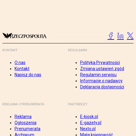
KONTAKT
REGULAMIN
O nas
Polityka Prywatności
Kontakt
Zmiana ustawień zgód
Napisz do nas
Regulamin serwisu
Informacje o nadawcy
Deklaracja dostępności
REKLAMA I PRENUMERATA
PARTNERZY
Reklama
E-kiosk.pl
Ogłoszenia
E-gazety.pl
Prenumerata
Nexto.pl
Archiwum
Mała księgowość