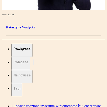
Foto: 123RF
Katarzyna Wadycka
Powiązane
Polecane
Najnowsze
Tagi
Fundacje rodzinne inwestują w nieruchomości i energetykę.