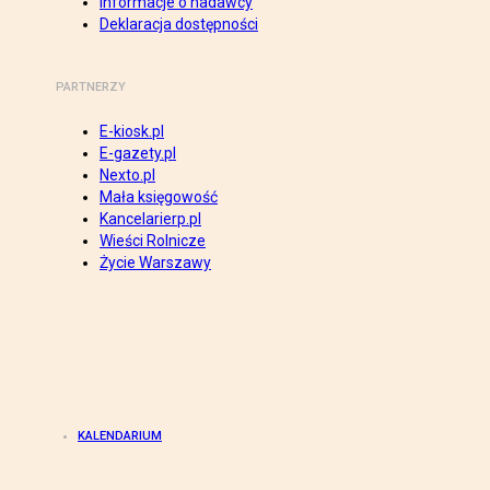
Informacje o nadawcy
Deklaracja dostępności
PARTNERZY
E-kiosk.pl
E-gazety.pl
Nexto.pl
Mała księgowość
Kancelarierp.pl
Wieści Rolnicze
Życie Warszawy
KALENDARIUM