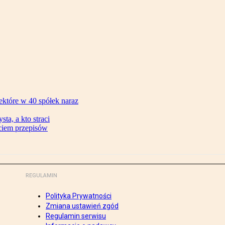
ektóre w 40 spółek naraz
ta, a kto straci
ęciem przepisów
REGULAMIN
Polityka Prywatności
Zmiana ustawień zgód
Regulamin serwisu