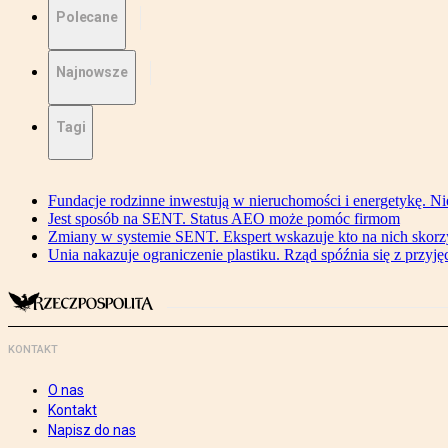
Polecane
Najnowsze
Tagi
Fundacje rodzinne inwestują w nieruchomości i energetykę. Ni
Jest sposób na SENT. Status AEO może pomóc firmom
Zmiany w systemie SENT. Ekspert wskazuje kto na nich skorzys
Unia nakazuje ograniczenie plastiku. Rząd spóźnia się z przyj
KONTAKT
O nas
Kontakt
Napisz do nas