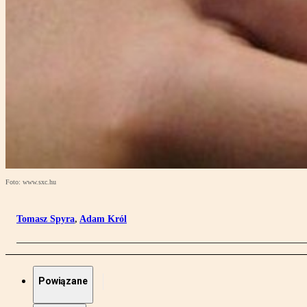
Foto: www.sxc.hu
Tomasz Spyra
,
Adam Król
Powiązane