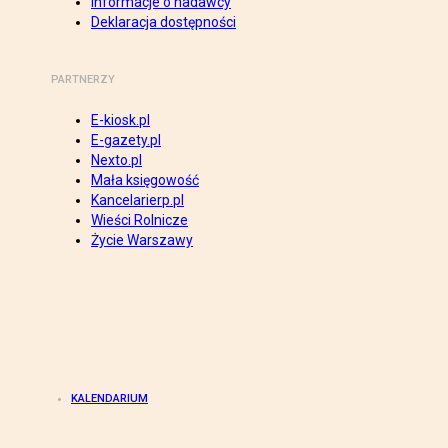
Informacje o nadawcy
Deklaracja dostępności
PARTNERZY
E-kiosk.pl
E-gazety.pl
Nexto.pl
Mała księgowość
Kancelarierp.pl
Wieści Rolnicze
Życie Warszawy
KALENDARIUM