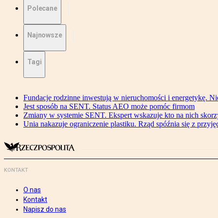
Polecane
Najnowsze
Tagi
Fundacje rodzinne inwestują w nieruchomości i energetykę. Ni
Jest sposób na SENT. Status AEO może pomóc firmom
Zmiany w systemie SENT. Ekspert wskazuje kto na nich skorzys
Unia nakazuje ograniczenie plastiku. Rząd spóźnia się z przyj
KONTAKT
O nas
Kontakt
Napisz do nas