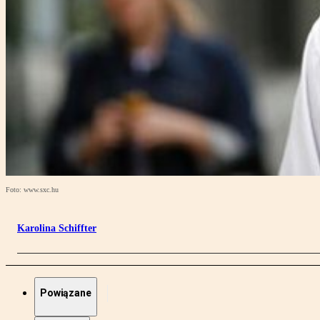
Foto: www.sxc.hu
Karolina Schiffter
Powiązane