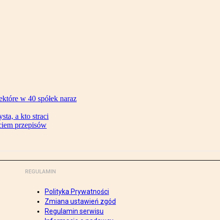
ektóre w 40 spółek naraz
ta, a kto straci
ęciem przepisów
REGULAMIN
Polityka Prywatności
Zmiana ustawień zgód
Regulamin serwisu