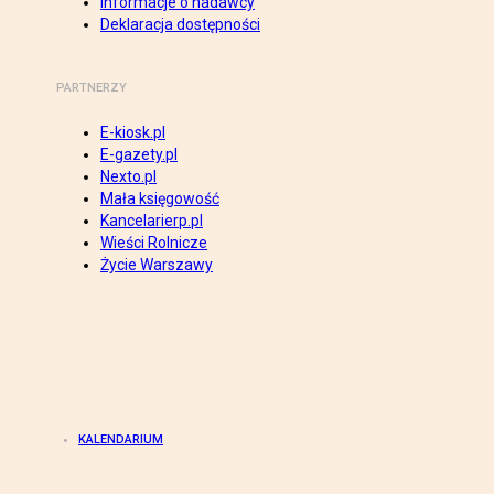
Informacje o nadawcy
Deklaracja dostępności
PARTNERZY
E-kiosk.pl
E-gazety.pl
Nexto.pl
Mała księgowość
Kancelarierp.pl
Wieści Rolnicze
Życie Warszawy
KALENDARIUM