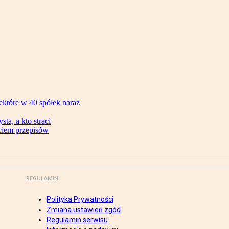
ektóre w 40 spółek naraz
ta, a kto straci
ęciem przepisów
REGULAMIN
Polityka Prywatności
Zmiana ustawień zgód
Regulamin serwisu