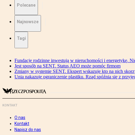
Polecane
Najnowsze
Tagi
Fundacje rodzinne inwestują w nieruchomości i energetykę. Ni
Jest sposób na SENT. Status AEO może pomóc firmom
Zmiany w systemie SENT. Ekspert wskazuje kto na nich skorzys
Unia nakazuje ograniczenie plastiku. Rząd spóźnia się z przyj
KONTAKT
O nas
Kontakt
Napisz do nas