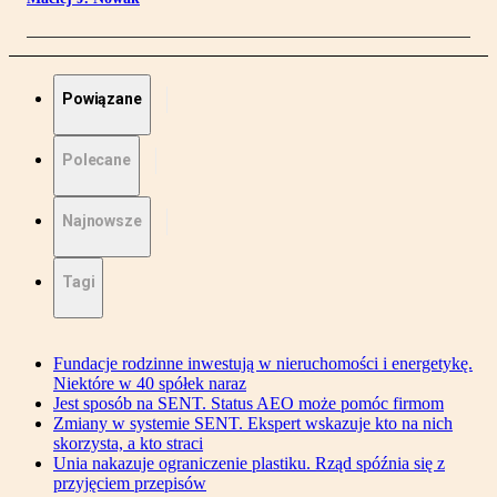
Powiązane
Polecane
Najnowsze
Tagi
Fundacje rodzinne inwestują w nieruchomości i energetykę.
Niektóre w 40 spółek naraz
Jest sposób na SENT. Status AEO może pomóc firmom
Zmiany w systemie SENT. Ekspert wskazuje kto na nich
skorzysta, a kto straci
Unia nakazuje ograniczenie plastiku. Rząd spóźnia się z
przyjęciem przepisów