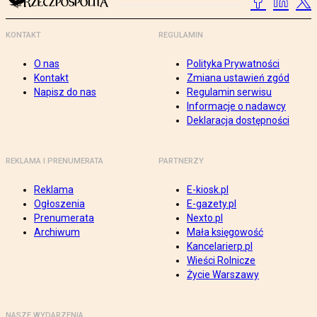
KONTAKT
REGULAMIN
O nas
Polityka Prywatności
Kontakt
Zmiana ustawień zgód
Napisz do nas
Regulamin serwisu
Informacje o nadawcy
Deklaracja dostępności
REKLAMA I PRENUMERATA
PARTNERZY
Reklama
E-kiosk.pl
Ogłoszenia
E-gazety.pl
Prenumerata
Nexto.pl
Archiwum
Mała księgowość
Kancelarierp.pl
Wieści Rolnicze
Życie Warszawy
NASZE WYDARZENIA