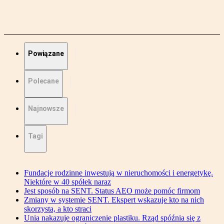
Powiązane
Polecane
Najnowsze
Tagi
Fundacje rodzinne inwestują w nieruchomości i energetykę.
Niektóre w 40 spółek naraz
Jest sposób na SENT. Status AEO może pomóc firmom
Zmiany w systemie SENT. Ekspert wskazuje kto na nich
skorzysta, a kto straci
Unia nakazuje ograniczenie plastiku. Rząd spóźnia się z