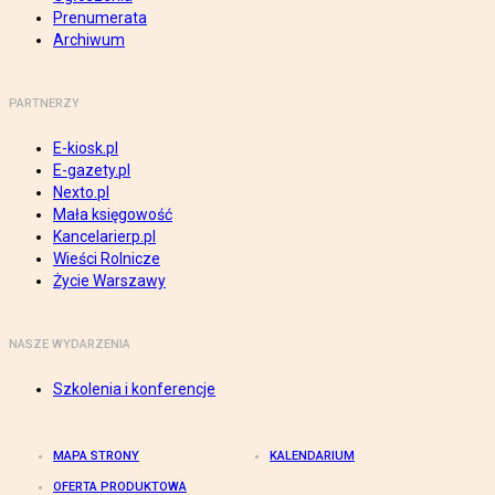
Prenumerata
Archiwum
PARTNERZY
E-kiosk.pl
E-gazety.pl
Nexto.pl
Mała księgowość
Kancelarierp.pl
Wieści Rolnicze
Życie Warszawy
NASZE WYDARZENIA
Szkolenia i konferencje
MAPA STRONY
KALENDARIUM
OFERTA PRODUKTOWA