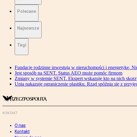
Polecane
Najnowsze
Tagi
Fundacje rodzinne inwestują w nieruchomości i energetykę. Ni
Jest sposób na SENT. Status AEO może pomóc firmom
Zmiany w systemie SENT. Ekspert wskazuje kto na nich skorzys
Unia nakazuje ograniczenie plastiku. Rząd spóźnia się z przyj
KONTAKT
O nas
Kontakt