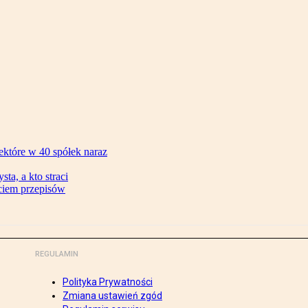
ektóre w 40 spółek naraz
ta, a kto straci
ęciem przepisów
REGULAMIN
Polityka Prywatności
Zmiana ustawień zgód