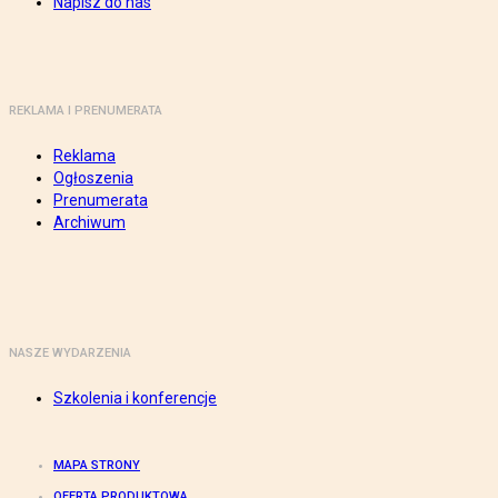
Napisz do nas
REKLAMA I PRENUMERATA
Reklama
Ogłoszenia
Prenumerata
Archiwum
NASZE WYDARZENIA
Szkolenia i konferencje
MAPA STRONY
OFERTA PRODUKTOWA