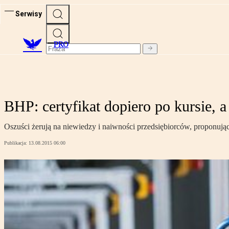
Serwisy
PRO
BHP: certyfikat dopiero po kursie, a
Oszuści żerują na niewiedzy i naiwności przedsiębiorców, proponując 
Publikacja:
13.08.2015 06:00