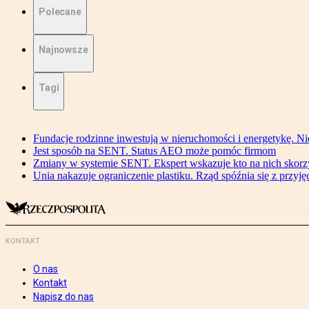
Polecane
Najnowsze
Tagi
Fundacje rodzinne inwestują w nieruchomości i energetykę. Ni
Jest sposób na SENT. Status AEO może pomóc firmom
Zmiany w systemie SENT. Ekspert wskazuje kto na nich skorzys
Unia nakazuje ograniczenie plastiku. Rząd spóźnia się z przyj
KONTAKT
O nas
Kontakt
Napisz do nas