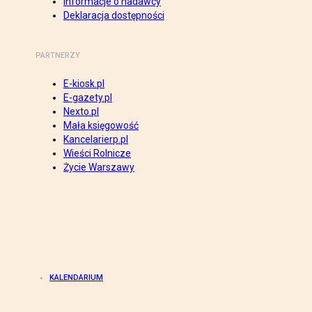
Informacje o nadawcy
Deklaracja dostępności
PARTNERZY
E-kiosk.pl
E-gazety.pl
Nexto.pl
Mała księgowość
Kancelarierp.pl
Wieści Rolnicze
Życie Warszawy
KALENDARIUM