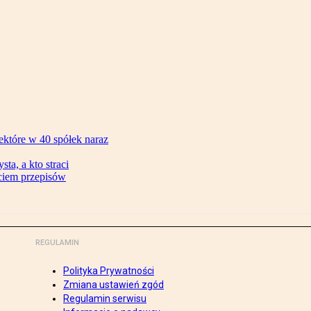
ektóre w 40 spółek naraz
ta, a kto straci
ęciem przepisów
REGULAMIN
Polityka Prywatności
Zmiana ustawień zgód
Regulamin serwisu