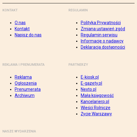
KONTAKT
REGULAMIN
O nas
Polityka Prywatności
Kontakt
Zmiana ustawień zgód
Napisz do nas
Regulamin serwisu
Informacje o nadawcy
Deklaracja dostępności
REKLAMA I PRENUMERATA
PARTNERZY
Reklama
E-kiosk.pl
Ogłoszenia
E-gazety.pl
Prenumerata
Nexto.pl
Archiwum
Mała księgowość
Kancelarierp.pl
Wieści Rolnicze
Życie Warszawy
NASZE WYDARZENIA