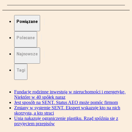
Powiązane
Polecane
Najnowsze
Tagi
Fundacje rodzinne inwestują w nieruchomości i energetykę.
Niektóre w 40 spółek naraz
Jest sposób na SENT. Status AEO może pomóc firmom
Zmiany w systemie SENT. Ekspert wskazuje kto na nich
skorzysta, a kto straci
Unia nakazuje ograniczenie plastiku. Rząd spóźnia się z
przyjęciem przepisów