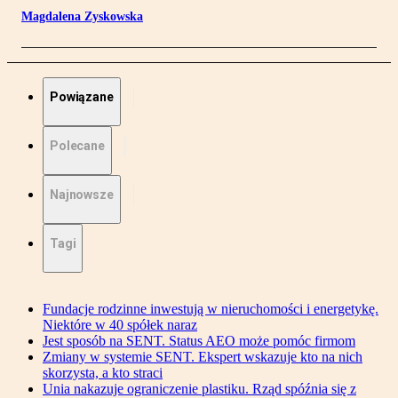
Magdalena Zyskowska
Powiązane
Polecane
Najnowsze
Tagi
Fundacje rodzinne inwestują w nieruchomości i energetykę.
Niektóre w 40 spółek naraz
Jest sposób na SENT. Status AEO może pomóc firmom
Zmiany w systemie SENT. Ekspert wskazuje kto na nich
skorzysta, a kto straci
Unia nakazuje ograniczenie plastiku. Rząd spóźnia się z