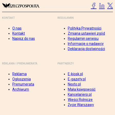
KONTAKT
REGULAMIN
O nas
Polityka Prywatności
Kontakt
Zmiana ustawień zgód
Napisz do nas
Regulamin serwisu
Informacje o nadawcy
Deklaracja dostępności
REKLAMA I PRENUMERATA
PARTNERZY
Reklama
E-kiosk.pl
Ogłoszenia
E-gazety.pl
Prenumerata
Nexto.pl
Archiwum
Mała księgowość
Kancelarierp.pl
Wieści Rolnicze
Życie Warszawy