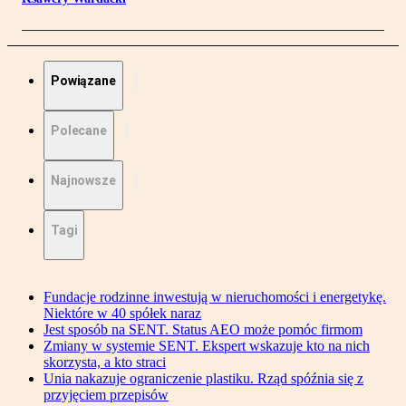
Powiązane
Polecane
Najnowsze
Tagi
Fundacje rodzinne inwestują w nieruchomości i energetykę.
Niektóre w 40 spółek naraz
Jest sposób na SENT. Status AEO może pomóc firmom
Zmiany w systemie SENT. Ekspert wskazuje kto na nich
skorzysta, a kto straci
Unia nakazuje ograniczenie plastiku. Rząd spóźnia się z
przyjęciem przepisów