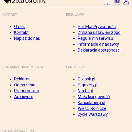
KONTAKT
REGULAMIN
O nas
Polityka Prywatności
Kontakt
Zmiana ustawień zgód
Napisz do nas
Regulamin serwisu
Informacje o nadawcy
Deklaracja dostępności
REKLAMA I PRENUMERATA
PARTNERZY
Reklama
E-kiosk.pl
Ogłoszenia
E-gazety.pl
Prenumerata
Nexto.pl
Archiwum
Mała księgowość
Kancelarierp.pl
Wieści Rolnicze
Życie Warszawy
NASZE WYDARZENIA