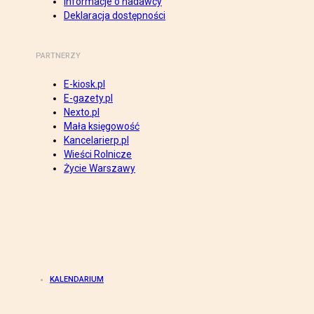
Informacje o nadawcy
Deklaracja dostępności
PARTNERZY
E-kiosk.pl
E-gazety.pl
Nexto.pl
Mała księgowość
Kancelarierp.pl
Wieści Rolnicze
Życie Warszawy
KALENDARIUM