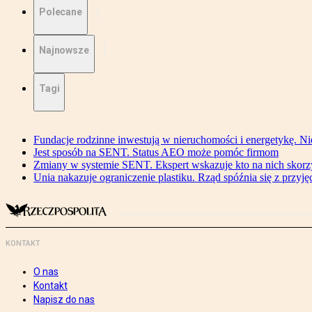
Polecane
Najnowsze
Tagi
Fundacje rodzinne inwestują w nieruchomości i energetykę. Ni
Jest sposób na SENT. Status AEO może pomóc firmom
Zmiany w systemie SENT. Ekspert wskazuje kto na nich skorzys
Unia nakazuje ograniczenie plastiku. Rząd spóźnia się z przyj
KONTAKT
O nas
Kontakt
Napisz do nas