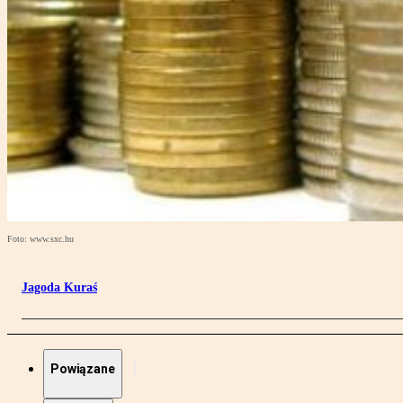
Foto: www.sxc.hu
Jagoda Kuraś
Powiązane