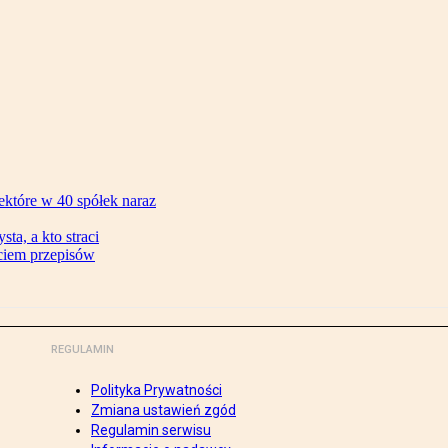
ektóre w 40 spółek naraz
ta, a kto straci
ęciem przepisów
REGULAMIN
Polityka Prywatności
Zmiana ustawień zgód
Regulamin serwisu