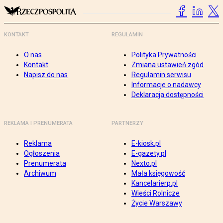
KONTAKT
REGULAMIN
O nas
Polityka Prywatności
Kontakt
Zmiana ustawień zgód
Napisz do nas
Regulamin serwisu
Informacje o nadawcy
Deklaracja dostępności
REKLAMA I PRENUMERATA
PARTNERZY
Reklama
E-kiosk.pl
Ogłoszenia
E-gazety.pl
Prenumerata
Nexto.pl
Archiwum
Mała księgowość
Kancelarierp.pl
Wieści Rolnicze
Życie Warszawy