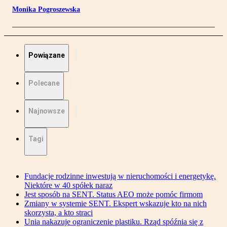
Monika Pogroszewska
Powiązane
Polecane
Najnowsze
Tagi
Fundacje rodzinne inwestują w nieruchomości i energetykę.
Niektóre w 40 spółek naraz
Jest sposób na SENT. Status AEO może pomóc firmom
Zmiany w systemie SENT. Ekspert wskazuje kto na nich
skorzysta, a kto straci
Unia nakazuje ograniczenie plastiku. Rząd spóźnia się z