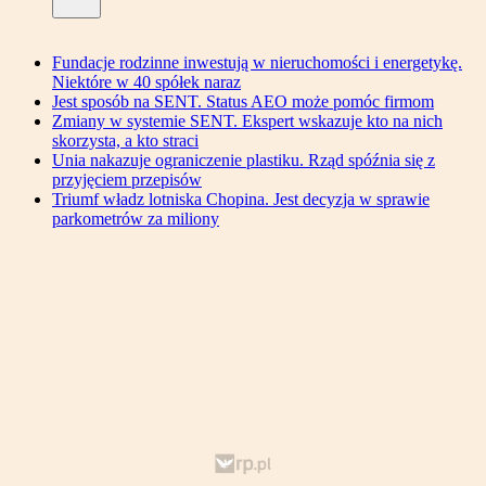
Fundacje rodzinne inwestują w nieruchomości i energetykę.
Niektóre w 40 spółek naraz
Jest sposób na SENT. Status AEO może pomóc firmom
Zmiany w systemie SENT. Ekspert wskazuje kto na nich
skorzysta, a kto straci
Unia nakazuje ograniczenie plastiku. Rząd spóźnia się z
przyjęciem przepisów
Triumf władz lotniska Chopina. Jest decyzja w sprawie
parkometrów za miliony