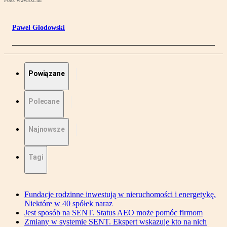
Foto: www.sxc.hu
Paweł Głodowski
Powiązane
Polecane
Najnowsze
Tagi
Fundacje rodzinne inwestują w nieruchomości i energetykę.
Niektóre w 40 spółek naraz
Jest sposób na SENT. Status AEO może pomóc firmom
Zmiany w systemie SENT. Ekspert wskazuje kto na nich