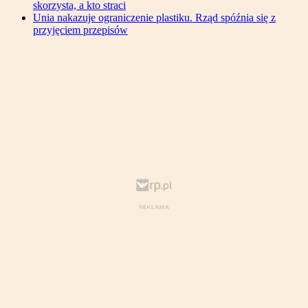
skorzysta, a kto straci
Unia nakazuje ograniczenie plastiku. Rząd spóźnia się z
przyjęciem przepisów