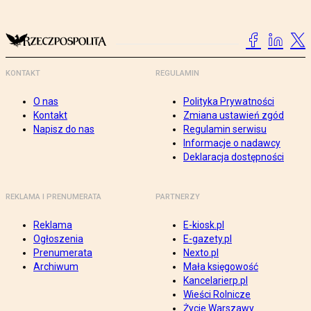
KONTAKT
REGULAMIN
O nas
Polityka Prywatności
Kontakt
Zmiana ustawień zgód
Napisz do nas
Regulamin serwisu
Informacje o nadawcy
Deklaracja dostępności
REKLAMA I PRENUMERATA
PARTNERZY
Reklama
E-kiosk.pl
Ogłoszenia
E-gazety.pl
Prenumerata
Nexto.pl
Archiwum
Mała księgowość
Kancelarierp.pl
Wieści Rolnicze
Życie Warszawy