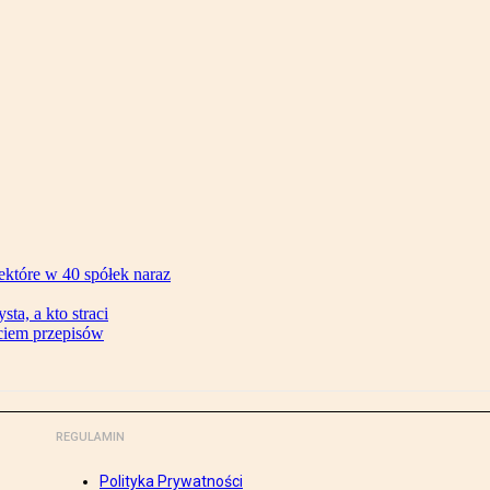
ektóre w 40 spółek naraz
ta, a kto straci
ęciem przepisów
REGULAMIN
Polityka Prywatności