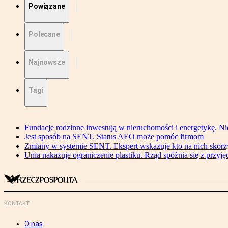
Powiązane
Polecane
Najnowsze
Tagi
Fundacje rodzinne inwestują w nieruchomości i energetykę. Ni
Jest sposób na SENT. Status AEO może pomóc firmom
Zmiany w systemie SENT. Ekspert wskazuje kto na nich skorzys
Unia nakazuje ograniczenie plastiku. Rząd spóźnia się z przyj
KONTAKT
O nas