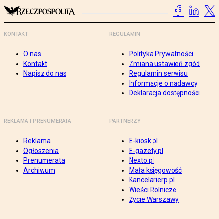
KONTAKT
REGULAMIN
O nas
Polityka Prywatności
Kontakt
Zmiana ustawień zgód
Napisz do nas
Regulamin serwisu
Informacje o nadawcy
Deklaracja dostępności
REKLAMA I PRENUMERATA
PARTNERZY
Reklama
E-kiosk.pl
Ogłoszenia
E-gazety.pl
Prenumerata
Nexto.pl
Archiwum
Mała księgowość
Kancelarierp.pl
Wieści Rolnicze
Życie Warszawy