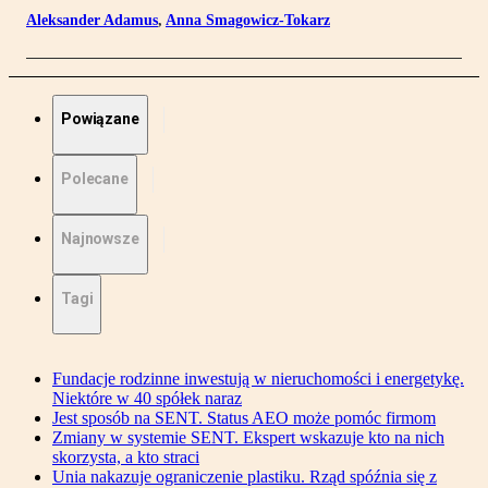
Aleksander Adamus
,
Anna Smagowicz-Tokarz
Powiązane
Polecane
Najnowsze
Tagi
Fundacje rodzinne inwestują w nieruchomości i energetykę.
Niektóre w 40 spółek naraz
Jest sposób na SENT. Status AEO może pomóc firmom
Zmiany w systemie SENT. Ekspert wskazuje kto na nich
skorzysta, a kto straci
Unia nakazuje ograniczenie plastiku. Rząd spóźnia się z