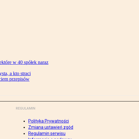
ektóre w 40 spółek naraz
ta, a kto straci
ęciem przepisów
REGULAMIN
Polityka Prywatności
Zmiana ustawień zgód
Regulamin serwisu