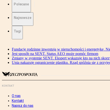
Polecane
Najnowsze
Tagi
Fundacje rodzinne inwestują w nieruchomości i energetykę. Ni
Jest sposób na SENT. Status AEO może pomóc firmom
Zmiany w systemie SENT. Ekspert wskazuje kto na nich skorzys
Unia nakazuje ograniczenie plastiku. Rząd spóźnia się z przyj
KONTAKT
O nas
Kontakt
Napisz do nas