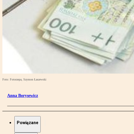
Foto: Fotorzepa, Szymon Łaszewski
Anna Borysewicz
Powiązane