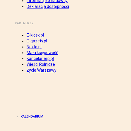
Informacje o nadawcy
Deklaracja dostępności
PARTNERZY
E-kiosk.pl
E-gazety.pl
Nexto.pl
Mała księgowość
Kancelarierp.pl
Wieści Rolnicze
Życie Warszawy
KALENDARIUM