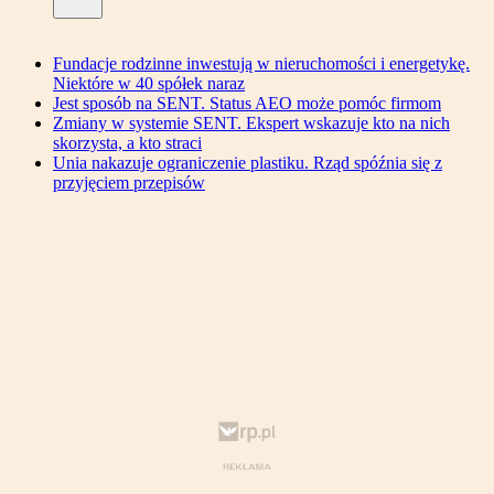
Fundacje rodzinne inwestują w nieruchomości i energetykę.
Niektóre w 40 spółek naraz
Jest sposób na SENT. Status AEO może pomóc firmom
Zmiany w systemie SENT. Ekspert wskazuje kto na nich
skorzysta, a kto straci
Unia nakazuje ograniczenie plastiku. Rząd spóźnia się z
przyjęciem przepisów