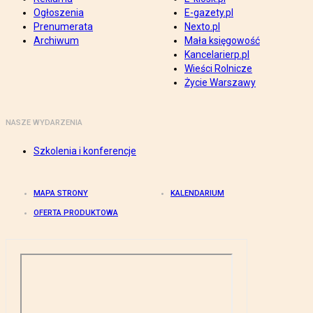
Ogłoszenia
E-gazety.pl
Prenumerata
Nexto.pl
Archiwum
Mała księgowość
Kancelarierp.pl
Wieści Rolnicze
Życie Warszawy
NASZE WYDARZENIA
Szkolenia i konferencje
MAPA STRONY
KALENDARIUM
OFERTA PRODUKTOWA