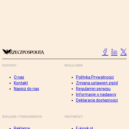
KONTAKT
REGULAMIN
O nas
Polityka Prywatności
Kontakt
Zmiana ustawień zgód
Napisz do nas
Regulamin serwisu
Informacje o nadawcy
Deklaracja dostępności
REKLAMA I PRENUMERATA
PARTNERZY
Reklama
E-kiosk.pl