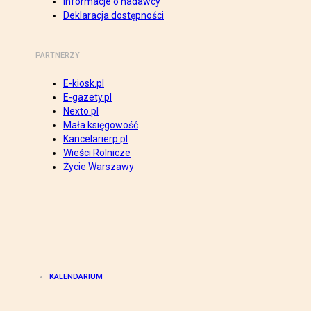
Informacje o nadawcy
Deklaracja dostępności
PARTNERZY
E-kiosk.pl
E-gazety.pl
Nexto.pl
Mała księgowość
Kancelarierp.pl
Wieści Rolnicze
Życie Warszawy
KALENDARIUM