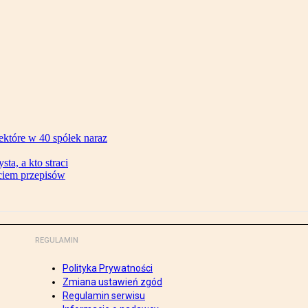
ektóre w 40 spółek naraz
ta, a kto straci
ęciem przepisów
REGULAMIN
Polityka Prywatności
Zmiana ustawień zgód
Regulamin serwisu