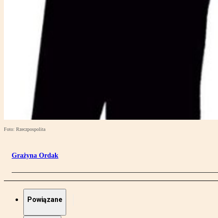
Foto: Rzeczpospolita
Grażyna Ordak
Powiązane