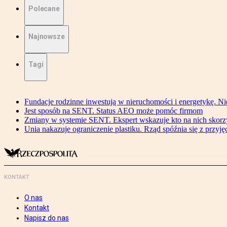
Polecane
Najnowsze
Tagi
Fundacje rodzinne inwestują w nieruchomości i energetykę. Ni
Jest sposób na SENT. Status AEO może pomóc firmom
Zmiany w systemie SENT. Ekspert wskazuje kto na nich skorzys
Unia nakazuje ograniczenie plastiku. Rząd spóźnia się z przyj
KONTAKT
O nas
Kontakt
Napisz do nas