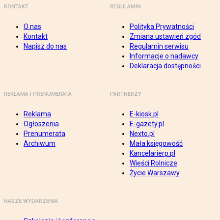
KONTAKT
REGULAMIN
O nas
Polityka Prywatności
Kontakt
Zmiana ustawień zgód
Napisz do nas
Regulamin serwisu
Informacje o nadawcy
Deklaracja dostępności
REKLAMA I PRENUMERATA
PARTNERZY
Reklama
E-kiosk.pl
Ogłoszenia
E-gazety.pl
Prenumerata
Nexto.pl
Archiwum
Mała księgowość
Kancelarierp.pl
Wieści Rolnicze
Życie Warszawy
NASZE WYDARZENIA