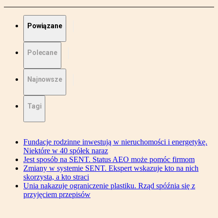
Powiązane
Polecane
Najnowsze
Tagi
Fundacje rodzinne inwestują w nieruchomości i energetykę.
Niektóre w 40 spółek naraz
Jest sposób na SENT. Status AEO może pomóc firmom
Zmiany w systemie SENT. Ekspert wskazuje kto na nich
skorzysta, a kto straci
Unia nakazuje ograniczenie plastiku. Rząd spóźnia się z
przyjęciem przepisów