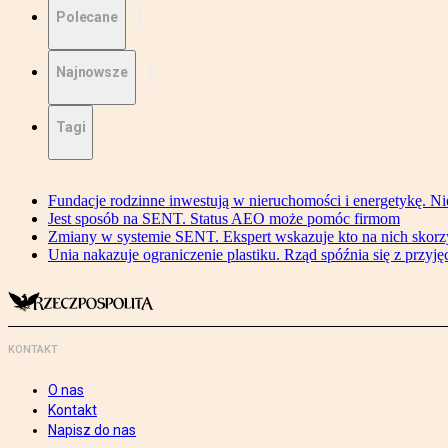
Polecane
Najnowsze
Tagi
Fundacje rodzinne inwestują w nieruchomości i energetykę. Ni
Jest sposób na SENT. Status AEO może pomóc firmom
Zmiany w systemie SENT. Ekspert wskazuje kto na nich skorzys
Unia nakazuje ograniczenie plastiku. Rząd spóźnia się z przyj
KONTAKT
O nas
Kontakt
Napisz do nas