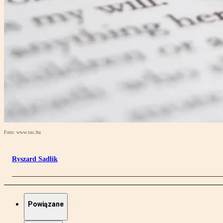
Foto: www.sxc.hu
Ryszard Sadlik
Powiązane