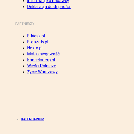
Informacje o nadawcy
Deklaracja dostępności
PARTNERZY
E-kiosk.pl
E-gazety.pl
Nexto.pl
Mała księgowość
Kancelarierp.pl
Wieści Rolnicze
Życie Warszawy
KALENDARIUM