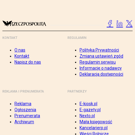
KONTAKT
REGULAMIN
O nas
Polityka Prywatności
Kontakt
Zmiana ustawień zgód
Napisz do nas
Regulamin serwisu
Informacje o nadawcy
Deklaracja dostępności
REKLAMA I PRENUMERATA
PARTNERZY
Reklama
E-kiosk.pl
Ogłoszenia
E-gazety.pl
Prenumerata
Nexto.pl
Archiwum
Mała księgowość
Kancelarierp.pl
Wieści Rolnicze