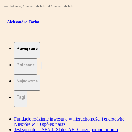
Foto: Fotorzepa, Sławomir Mielnik SM Sławomir Mielnik
Aleksandra Tarka
Powiązane
Polecane
Najnowsze
Tagi
Fundacje rodzinne inwestują w nieruchomości i energetykę.
Niektóre w 40 spółek naraz
Jest sposób na SENT. Status AEO może pomóc firmom