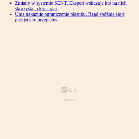
Zmiany w systemie SENT. Ekspert wskazuje kto na nich
skorzysta, a kto straci
Unia nakazuje ograniczenie plastiku. Rząd spóźnia się z
przyjęciem przepisów