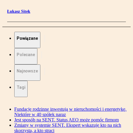
Łukasz Sitek
Powiązane
Polecane
Najnowsze
Tagi
Fundacje rodzinne inwestują w nieruchomości i energetykę.
Niektóre w 40 spółek naraz
Jest sposób na SENT. Status AEO może pomóc firmom
Zmiany w systemie SENT. Ekspert wskazuje kto na nich
skorzysta, a kto straci