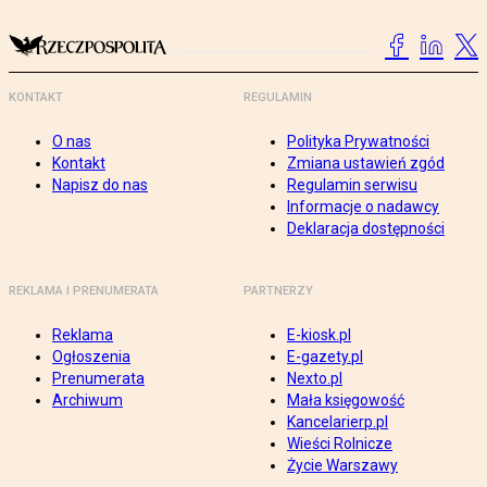
KONTAKT
REGULAMIN
O nas
Polityka Prywatności
Kontakt
Zmiana ustawień zgód
Napisz do nas
Regulamin serwisu
Informacje o nadawcy
Deklaracja dostępności
REKLAMA I PRENUMERATA
PARTNERZY
Reklama
E-kiosk.pl
Ogłoszenia
E-gazety.pl
Prenumerata
Nexto.pl
Archiwum
Mała księgowość
Kancelarierp.pl
Wieści Rolnicze
Życie Warszawy