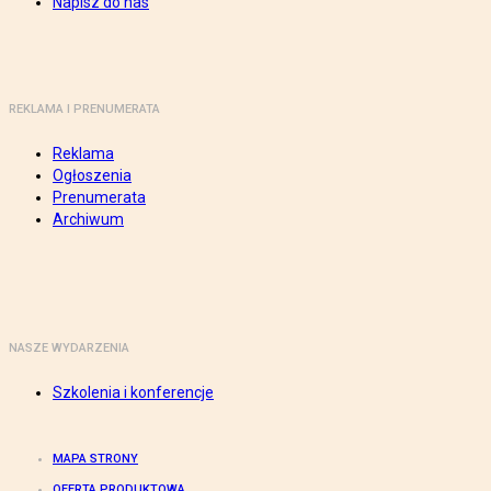
Napisz do nas
REKLAMA I PRENUMERATA
Reklama
Ogłoszenia
Prenumerata
Archiwum
NASZE WYDARZENIA
Szkolenia i konferencje
MAPA STRONY
OFERTA PRODUKTOWA