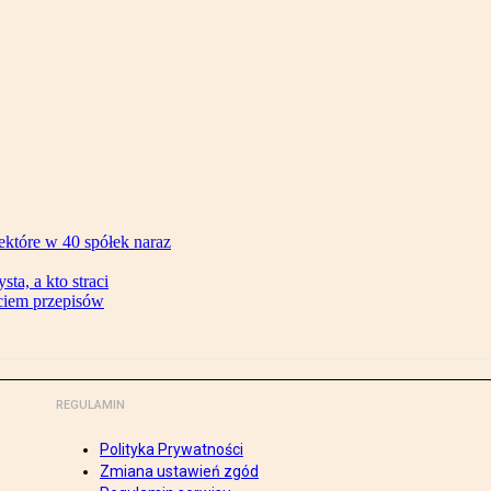
ektóre w 40 spółek naraz
ta, a kto straci
ęciem przepisów
REGULAMIN
Polityka Prywatności
Zmiana ustawień zgód