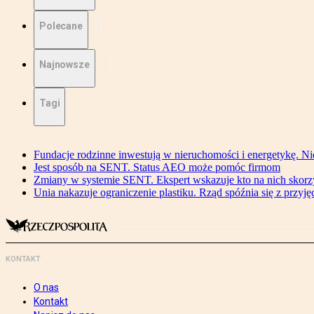
Polecane
Najnowsze
Tagi
Fundacje rodzinne inwestują w nieruchomości i energetykę. Ni
Jest sposób na SENT. Status AEO może pomóc firmom
Zmiany w systemie SENT. Ekspert wskazuje kto na nich skorzys
Unia nakazuje ograniczenie plastiku. Rząd spóźnia się z przyj
KONTAKT
O nas
Kontakt