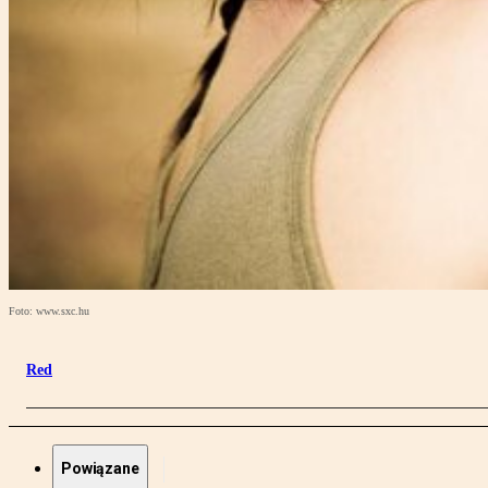
Foto: www.sxc.hu
Red
Powiązane