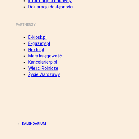
Informacje o nadawcy
Deklaracja dostępności
PARTNERZY
E-kiosk.pl
E-gazety.pl
Nexto.pl
Mała księgowość
Kancelarierp.pl
Wieści Rolnicze
Życie Warszawy
KALENDARIUM