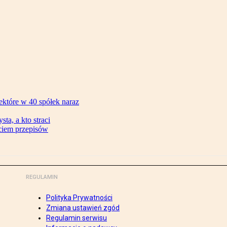
ektóre w 40 spółek naraz
ta, a kto straci
ęciem przepisów
REGULAMIN
Polityka Prywatności
Zmiana ustawień zgód
Regulamin serwisu