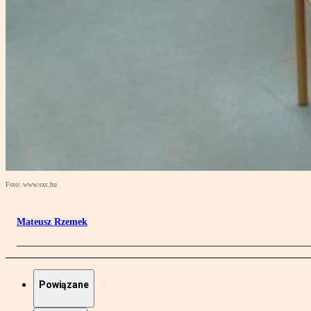
Foto: www.sxc.hu
Mateusz Rzemek
Powiązane