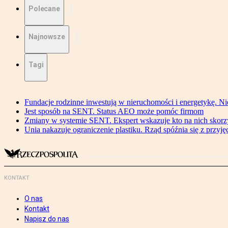
Polecane
Najnowsze
Tagi
Fundacje rodzinne inwestują w nieruchomości i energetykę. Ni
Jest sposób na SENT. Status AEO może pomóc firmom
Zmiany w systemie SENT. Ekspert wskazuje kto na nich skorzys
Unia nakazuje ograniczenie plastiku. Rząd spóźnia się z przyj
KONTAKT
O nas
Kontakt
Napisz do nas