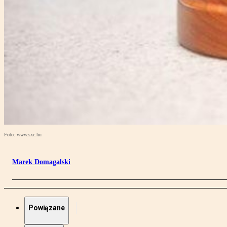
Foto: www.sxc.hu
Marek Domagalski
Powiązane