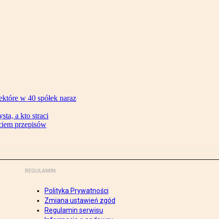
ektóre w 40 spółek naraz
ta, a kto straci
ęciem przepisów
REGULAMIN
Polityka Prywatności
Zmiana ustawień zgód
Regulamin serwisu