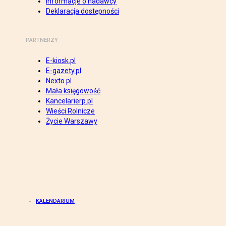
Informacje o nadawcy
Deklaracja dostępności
PARTNERZY
E-kiosk.pl
E-gazety.pl
Nexto.pl
Mała księgowość
Kancelarierp.pl
Wieści Rolnicze
Życie Warszawy
KALENDARIUM