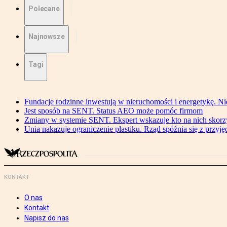
Polecane
Najnowsze
Tagi
Fundacje rodzinne inwestują w nieruchomości i energetykę. Ni
Jest sposób na SENT. Status AEO może pomóc firmom
Zmiany w systemie SENT. Ekspert wskazuje kto na nich skorzys
Unia nakazuje ograniczenie plastiku. Rząd spóźnia się z przyj
KONTAKT
O nas
Kontakt
Napisz do nas