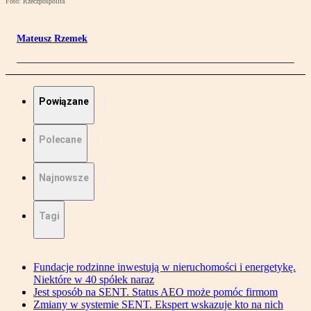
Foto: Rzeczpospolita
Mateusz Rzemek
Powiązane
Polecane
Najnowsze
Tagi
Fundacje rodzinne inwestują w nieruchomości i energetykę.
Niektóre w 40 spółek naraz
Jest sposób na SENT. Status AEO może pomóc firmom
Zmiany w systemie SENT. Ekspert wskazuje kto na nich