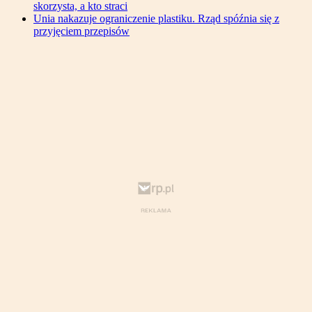
skorzysta, a kto straci
Unia nakazuje ograniczenie plastiku. Rząd spóźnia się z
przyjęciem przepisów