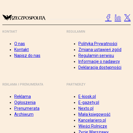
KONTAKT
REGULAMIN
O nas
Polityka Prywatności
Kontakt
Zmiana ustawień zgód
Napisz do nas
Regulamin serwisu
Informacje o nadawcy
Deklaracja dostępności
REKLAMA I PRENUMERATA
PARTNERZY
Reklama
E-kiosk.pl
Ogłoszenia
E-gazety.pl
Prenumerata
Nexto.pl
Archiwum
Mała księgowość
Kancelarierp.pl
Wieści Rolnicze
Życie Warszawy