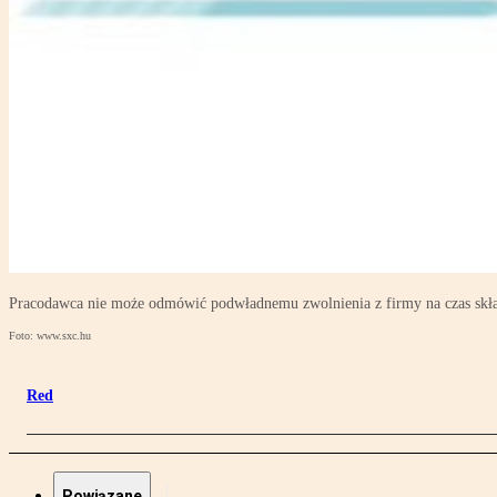
Pracodawca nie może odmówić podwładnemu zwolnienia z firmy na czas skła
Foto: www.sxc.hu
Red
Powiązane