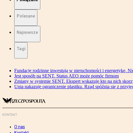
Polecane
Najnowsze
Tagi
Fundacje rodzinne inwestują w nieruchomości i energetykę. Ni
Jest sposób na SENT. Status AEO może pomóc firmom
Zmiany w systemie SENT. Ekspert wskazuje kto na nich skorzys
Unia nakazuje ograniczenie plastiku. Rząd spóźnia się z przyj
KONTAKT
O nas
Kontakt