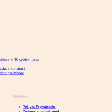
ektóre w 40 spółek naraz
ta, a kto straci
ęciem przepisów
REGULAMIN
Polityka Prywatności
Zmiana ustawień zgód