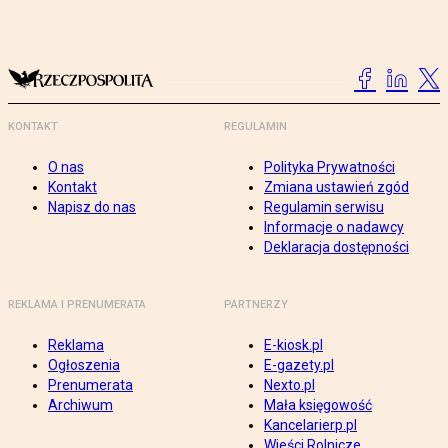
KONTAKT
REGULAMIN
O nas
Polityka Prywatności
Kontakt
Zmiana ustawień zgód
Napisz do nas
Regulamin serwisu
Informacje o nadawcy
Deklaracja dostępności
REKLAMA I PRENUMERATA
PARTNERZY
Reklama
E-kiosk.pl
Ogłoszenia
E-gazety.pl
Prenumerata
Nexto.pl
Archiwum
Mała księgowość
Kancelarierp.pl
Wieści Rolnicze