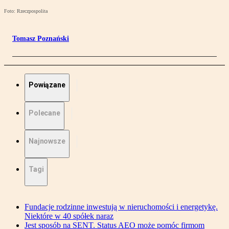
Foto: Rzeczpospolita
Tomasz Poznański
Powiązane
Polecane
Najnowsze
Tagi
Fundacje rodzinne inwestują w nieruchomości i energetykę.
Niektóre w 40 spółek naraz
Jest sposób na SENT. Status AEO może pomóc firmom