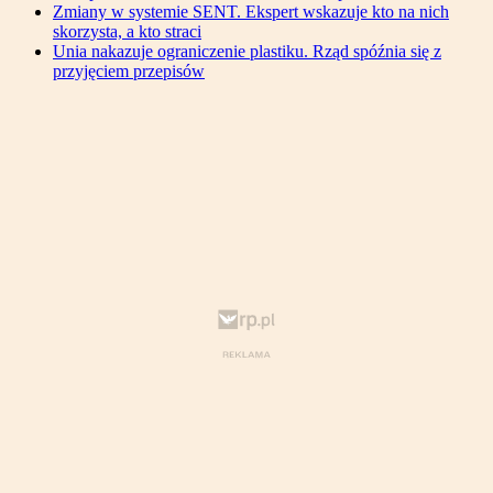
Zmiany w systemie SENT. Ekspert wskazuje kto na nich
skorzysta, a kto straci
Unia nakazuje ograniczenie plastiku. Rząd spóźnia się z
przyjęciem przepisów