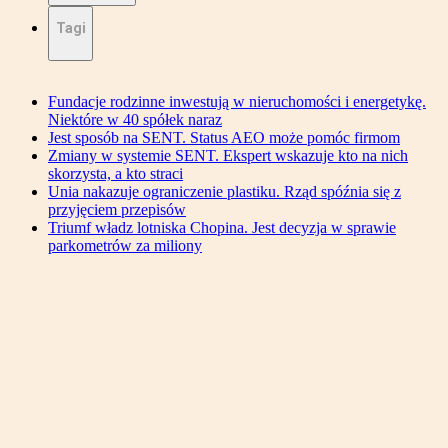
Tagi
Fundacje rodzinne inwestują w nieruchomości i energetykę.
Niektóre w 40 spółek naraz
Jest sposób na SENT. Status AEO może pomóc firmom
Zmiany w systemie SENT. Ekspert wskazuje kto na nich
skorzysta, a kto straci
Unia nakazuje ograniczenie plastiku. Rząd spóźnia się z
przyjęciem przepisów
Triumf władz lotniska Chopina. Jest decyzja w sprawie
parkometrów za miliony