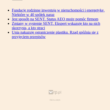
Fundacje rodzinne inwestują w nieruchomości i energetykę.
Niektóre w 40 spółek naraz
Jest sposób na SENT. Status AEO może pomóc firmom
Zmiany w systemie SENT. Ekspert wskazuje kto na nich
skorzysta, a kto straci
Unia nakazuje ograniczenie plastiku. Rząd spóźnia się z
przyjęciem przepisów