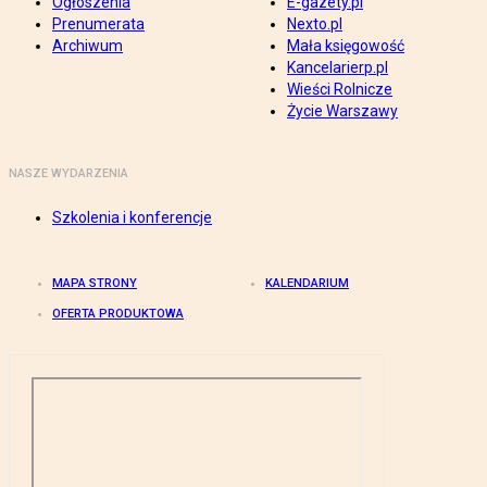
Ogłoszenia
E-gazety.pl
Prenumerata
Nexto.pl
Archiwum
Mała księgowość
Kancelarierp.pl
Wieści Rolnicze
Życie Warszawy
NASZE WYDARZENIA
Szkolenia i konferencje
MAPA STRONY
KALENDARIUM
OFERTA PRODUKTOWA