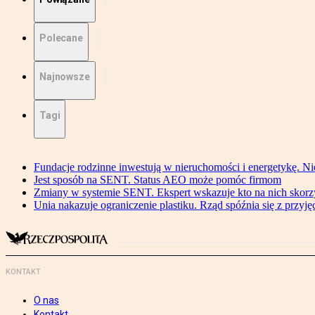
Polecane
Najnowsze
Tagi
Fundacje rodzinne inwestują w nieruchomości i energetykę. Ni
Jest sposób na SENT. Status AEO może pomóc firmom
Zmiany w systemie SENT. Ekspert wskazuje kto na nich skorzys
Unia nakazuje ograniczenie plastiku. Rząd spóźnia się z przyj
KONTAKT
O nas
Kontakt