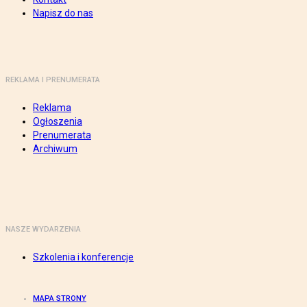
Napisz do nas
REKLAMA I PRENUMERATA
Reklama
Ogłoszenia
Prenumerata
Archiwum
NASZE WYDARZENIA
Szkolenia i konferencje
MAPA STRONY