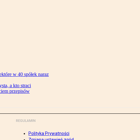
ektóre w 40 spółek naraz
ta, a kto straci
ęciem przepisów
REGULAMIN
Polityka Prywatności
Zmiana ustawień zgód