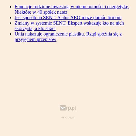
Fundacje rodzinne inwestują w nieruchomości i energetykę.
Niektóre w 40 spółek naraz
Jest sposób na SENT. Status AEO może pomóc firmom
Zmiany w systemie SENT. Ekspert wskazuje kto na nich
skorzysta, a kto straci
Unia nakazuje ograniczenie plastiku. Rząd spóźnia się z
przyjęciem przepisów