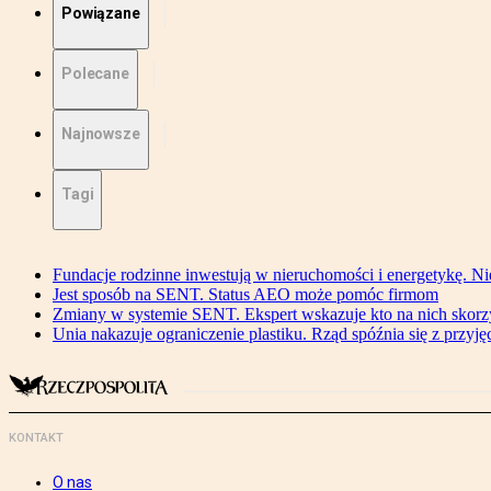
Powiązane
Polecane
Najnowsze
Tagi
Fundacje rodzinne inwestują w nieruchomości i energetykę. Ni
Jest sposób na SENT. Status AEO może pomóc firmom
Zmiany w systemie SENT. Ekspert wskazuje kto na nich skorzys
Unia nakazuje ograniczenie plastiku. Rząd spóźnia się z przyj
KONTAKT
O nas