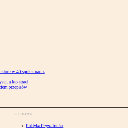
ektóre w 40 spółek naraz
ta, a kto straci
ęciem przepisów
REGULAMIN
Polityka Prywatności