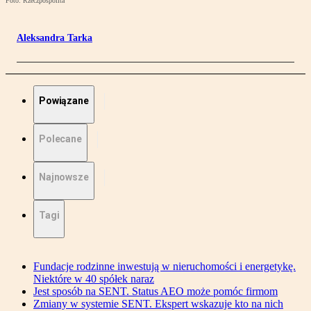
Foto: Rzeczpospolita
Aleksandra Tarka
Powiązane
Polecane
Najnowsze
Tagi
Fundacje rodzinne inwestują w nieruchomości i energetykę.
Niektóre w 40 spółek naraz
Jest sposób na SENT. Status AEO może pomóc firmom
Zmiany w systemie SENT. Ekspert wskazuje kto na nich