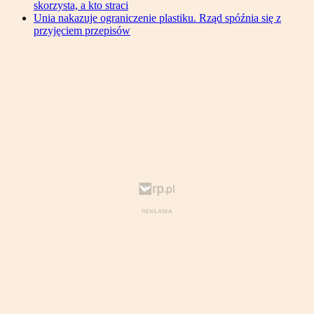
skorzysta, a kto straci
Unia nakazuje ograniczenie plastiku. Rząd spóźnia się z
przyjęciem przepisów