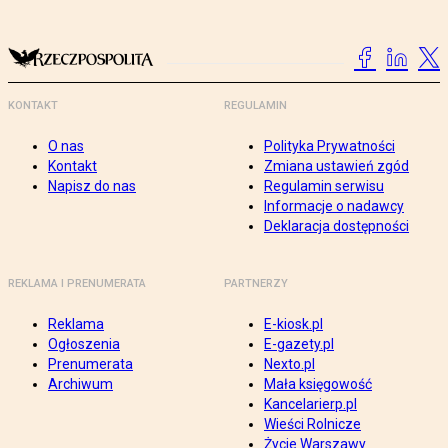
KONTAKT
REGULAMIN
O nas
Polityka Prywatności
Kontakt
Zmiana ustawień zgód
Napisz do nas
Regulamin serwisu
Informacje o nadawcy
Deklaracja dostępności
REKLAMA I PRENUMERATA
PARTNERZY
Reklama
E-kiosk.pl
Ogłoszenia
E-gazety.pl
Prenumerata
Nexto.pl
Archiwum
Mała księgowość
Kancelarierp.pl
Wieści Rolnicze
Życie Warszawy