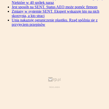
Niektóre w 40 spółek naraz
Jest sposób na SENT. Status AEO może pomóc firmom
Zmiany w systemie SENT. Ekspert wskazuje kto na nich
skorzysta, a kto straci
Unia nakazuje ograniczenie plastiku. Rząd spóźnia się z
przyjęciem przepisów