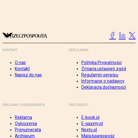
KONTAKT
REGULAMIN
O nas
Polityka Prywatności
Kontakt
Zmiana ustawień zgód
Napisz do nas
Regulamin serwisu
Informacje o nadawcy
Deklaracja dostępności
REKLAMA I PRENUMERATA
PARTNERZY
Reklama
E-kiosk.pl
Ogłoszenia
E-gazety.pl
Prenumerata
Nexto.pl
Archiwum
Mała księgowość