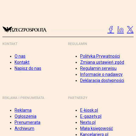
KONTAKT
REGULAMIN
O nas
Polityka Prywatności
Kontakt
Zmiana ustawień zgód
Napisz do nas
Regulamin serwisu
Informacje o nadawcy
Deklaracja dostępności
REKLAMA I PRENUMERATA
PARTNERZY
Reklama
E-kiosk.pl
Ogłoszenia
E-gazety.pl
Prenumerata
Nexto.pl
Archiwum
Mała księgowość
Kancelarierp.pl