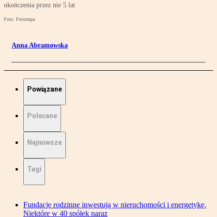
ukończenia przez nie 5 lat
Foto: Fotorzepa
Anna Abramowska
Powiązane
Polecane
Najnowsze
Tagi
Fundacje rodzinne inwestują w nieruchomości i energetykę.
Niektóre w 40 spółek naraz