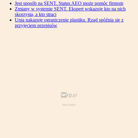
Jest sposób na SENT. Status AEO może pomóc firmom
Zmiany w systemie SENT. Ekspert wskazuje kto na nich
skorzysta, a kto straci
Unia nakazuje ograniczenie plastiku. Rząd spóźnia się z
przyjęciem przepisów