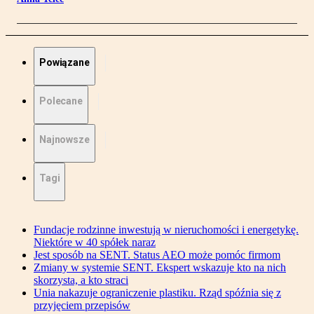
Powiązane
Polecane
Najnowsze
Tagi
Fundacje rodzinne inwestują w nieruchomości i energetykę.
Niektóre w 40 spółek naraz
Jest sposób na SENT. Status AEO może pomóc firmom
Zmiany w systemie SENT. Ekspert wskazuje kto na nich
skorzysta, a kto straci
Unia nakazuje ograniczenie plastiku. Rząd spóźnia się z
przyjęciem przepisów