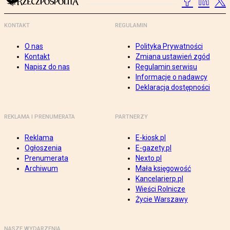
KONTAKT
REGULAMIN
O nas
Polityka Prywatności
Kontakt
Zmiana ustawień zgód
Napisz do nas
Regulamin serwisu
Informacje o nadawcy
Deklaracja dostępności
REKLAMA I PRENUMERATA
PARTNERZY
Reklama
E-kiosk.pl
Ogłoszenia
E-gazety.pl
Prenumerata
Nexto.pl
Archiwum
Mała księgowość
Kancelarierp.pl
Wieści Rolnicze
Życie Warszawy
NASZE WYDARZENIA