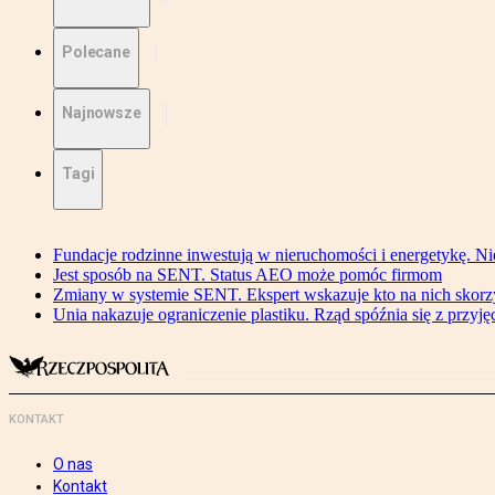
Polecane
Najnowsze
Tagi
Fundacje rodzinne inwestują w nieruchomości i energetykę. Ni
Jest sposób na SENT. Status AEO może pomóc firmom
Zmiany w systemie SENT. Ekspert wskazuje kto na nich skorzys
Unia nakazuje ograniczenie plastiku. Rząd spóźnia się z przyj
KONTAKT
O nas
Kontakt