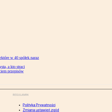
ektóre w 40 spółek naraz
ta, a kto straci
ęciem przepisów
REGULAMIN
Polityka Prywatności
Zmiana ustawień zgód