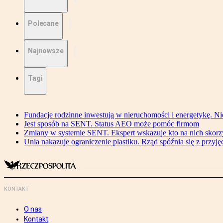
Polecane
Najnowsze
Tagi
Fundacje rodzinne inwestują w nieruchomości i energetykę. Ni
Jest sposób na SENT. Status AEO może pomóc firmom
Zmiany w systemie SENT. Ekspert wskazuje kto na nich skorzys
Unia nakazuje ograniczenie plastiku. Rząd spóźnia się z przyj
KONTAKT
O nas
Kontakt