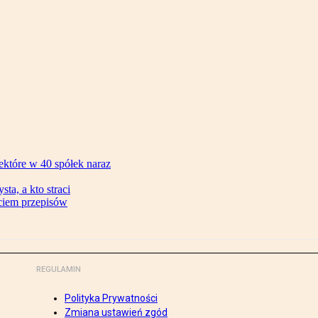
ektóre w 40 spółek naraz
ta, a kto straci
ęciem przepisów
REGULAMIN
Polityka Prywatności
Zmiana ustawień zgód