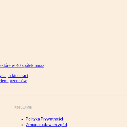
ektóre w 40 spółek naraz
ta, a kto straci
ęciem przepisów
REGULAMIN
Polityka Prywatności
Zmiana ustawień zgód