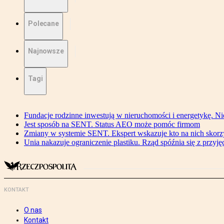
Polecane
Najnowsze
Tagi
Fundacje rodzinne inwestują w nieruchomości i energetykę. Ni
Jest sposób na SENT. Status AEO może pomóc firmom
Zmiany w systemie SENT. Ekspert wskazuje kto na nich skorzys
Unia nakazuje ograniczenie plastiku. Rząd spóźnia się z przyj
KONTAKT
O nas
Kontakt