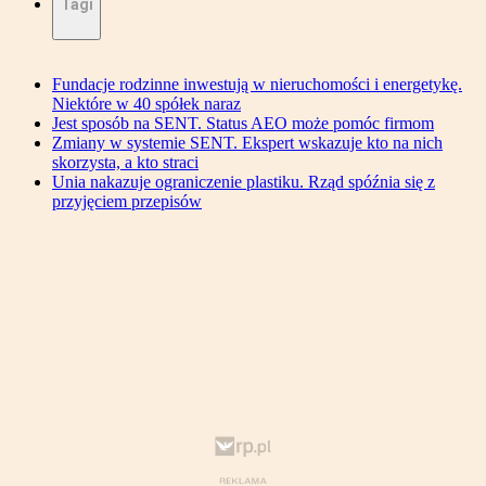
Tagi
Fundacje rodzinne inwestują w nieruchomości i energetykę.
Niektóre w 40 spółek naraz
Jest sposób na SENT. Status AEO może pomóc firmom
Zmiany w systemie SENT. Ekspert wskazuje kto na nich
skorzysta, a kto straci
Unia nakazuje ograniczenie plastiku. Rząd spóźnia się z
przyjęciem przepisów