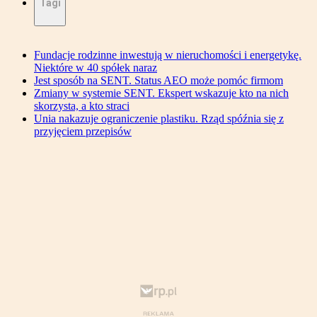
Tagi
Fundacje rodzinne inwestują w nieruchomości i energetykę.
Niektóre w 40 spółek naraz
Jest sposób na SENT. Status AEO może pomóc firmom
Zmiany w systemie SENT. Ekspert wskazuje kto na nich
skorzysta, a kto straci
Unia nakazuje ograniczenie plastiku. Rząd spóźnia się z
przyjęciem przepisów