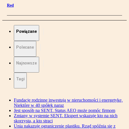
Red
Powiązane
Polecane
Najnowsze
Tagi
Fundacje rodzinne inwestują w nieruchomości i energetykę.
Niektóre w 40 spółek naraz
Jest sposób na SENT. Status AEO może pomóc firmom
Zmiany w systemie SENT. Ekspert wskazuje kto na nich
skorzysta, a kto straci
Unia nakazuje ograniczenie plastiku. Rząd spóźnia się z