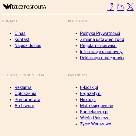
KONTAKT
REGULAMIN
O nas
Polityka Prywatności
Kontakt
Zmiana ustawień zgód
Napisz do nas
Regulamin serwisu
Informacje o nadawcy
Deklaracja dostępności
REKLAMA I PRENUMERATA
PARTNERZY
Reklama
E-kiosk.pl
Ogłoszenia
E-gazety.pl
Prenumerata
Nexto.pl
Archiwum
Mała księgowość
Kancelarierp.pl
Wieści Rolnicze
Życie Warszawy